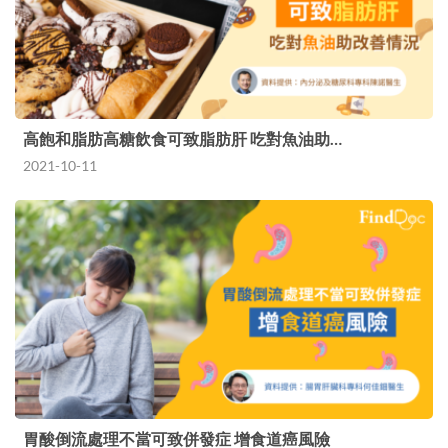
高飽和脂肪高糖飲食可致脂肪肝 吃對魚油助…
2021-10-11
胃酸倒流處理不當可致併發症 增食道癌風險