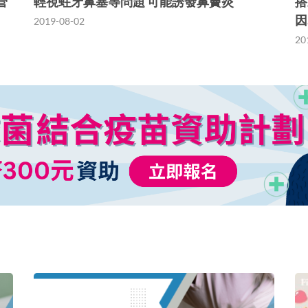
管
輕視蛀牙鼻塞等問題 可能誘發鼻竇炎
搭
因
2019-08-02
20