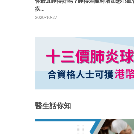
你最近睡得好嗎？睡得差隨時增加患心血
疾…
2020-10-27
醫生話你知