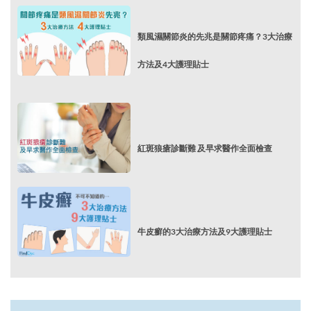
類風濕關節炎的先兆是關節疼痛？3大治療
方法及4大護理貼士
紅斑狼瘡診斷難 及早求醫作全面檢查
牛皮癬的3大治療方法及9大護理貼士