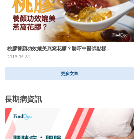
桃膠養顏功效媲美燕窩花膠？聽吓中醫師點樣…
2019-05-31
更多文章
長期病資訊