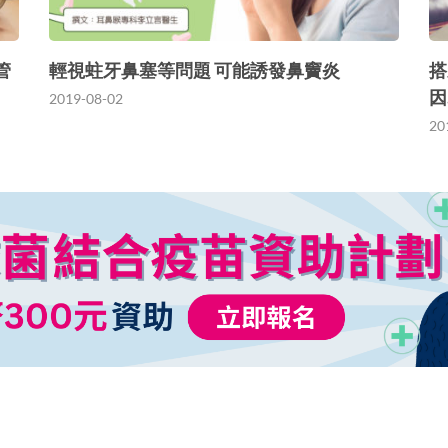
管
輕視蛀牙鼻塞等問題 可能誘發鼻竇炎
搭
因
2019-08-02
20