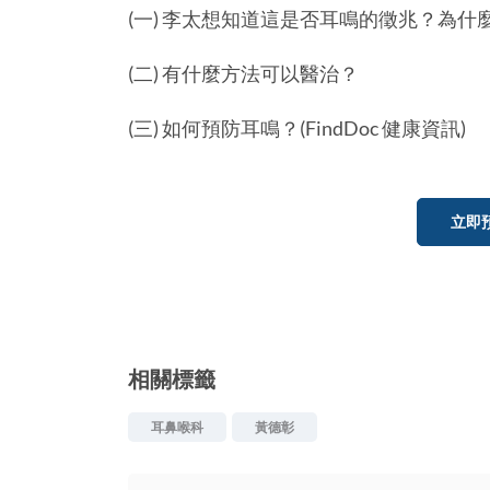
(一) 李太想知道這是否耳鳴的徵兆？為
(二) 有什麼方法可以醫治？
(三) 如何預防耳鳴？(FindDoc 健康資訊)
立即
相關標籤
耳鼻喉科
黃德彰