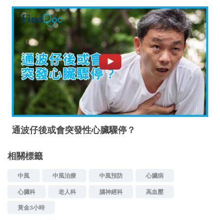
通波仔後或會突發性心臟驟停？
相關標籤
中風
中風治療
中風預防
心臟病
心臟科
老人科
腦神經科
高血壓
黃金3小時