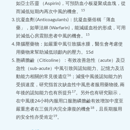
如亞士匹靈 （Aspirin)，可預防血小板凝聚成血塊，從
15
而減低短期內再次中風的機會。
抗凝血劑 (Anticoagulants)：抗凝血藥俗稱「薄血
藥」，如華法林 (Warfarin)，能減緩血栓的形成，可用
15
於減低心房震顫患者中風的機會。
降腦壓藥物：如嚴重中風引致腦水腫，醫生會考慮使
用藥物來幫助減低頭顱內的壓力。15d
胞磷膽鹼（Citicoline）：有效改善急性（acute）及亞
急性（sub-acute）中風引致與認知能力、記憶力及活
16
動能力相關的常見後遺症
；減慢中風後認知能力的
受損速度，研究指首次缺血性中風患者服用藥物後, 兩
17
年後的認知能力也有所提升
。另外也有研究顯示，
在中風後24小時內服用口服胞磷膽鹼有效增加中度至
18
嚴重患者在三個月內完全康復的機會
，且長期服用
19
的安全性亦受肯定
。