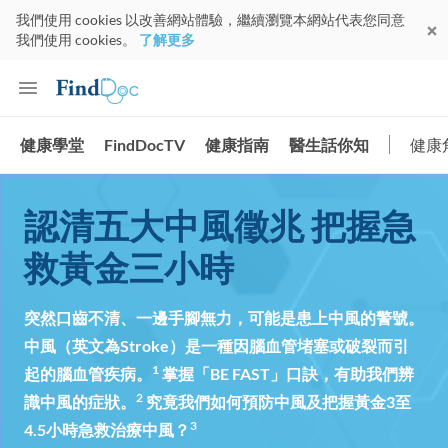
我們使用 cookies 以改善網站體驗，繼續瀏覽本網站代表您同意
我們使用 cookies。
了解更多
健康學堂
FindDocTV
健康指南
醫生話你知
健康
認清五大中風徵兆 把握急
救黃金三小時
突然口齒不清、一邊手腳無力，可能是患上中風的警號。
中風（英文為Stroke）是一種因腦血管堵塞或破裂而引
1
起的腦血管疾病。
掌握「BE FAST」口訣，有助我們辨
2
識中風的症狀。
究竟我們如何預防中風及把握黃金3至
3
4.5小時急救治療中風？