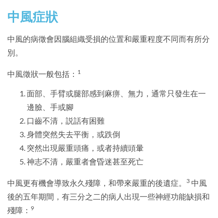
中風症狀
中風的病徵會因腦組織受損的位置和嚴重程度不同而有所分
別。
1
中風徵狀一般包括：
面部、手臂或腿部感到麻痹、無力，通常只發生在一
邊臉、手或腳
口齒不清，説話有困難
身體突然失去平衡，或跌倒
突然出現嚴重頭痛，或者持續頭暈
神志不清，嚴重者會昏迷甚至死亡
3
中風更有機會導致永久殘障，和帶來嚴重的後遺症。
中風
後的五年期間，有三分之二的病人出現一些神經功能缺損和
9
殘障：