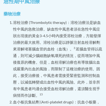
急性期中風治療
藥物治療
溶栓治療 (Thrombolytic therapy)：溶栓治療法是缺血
性中風的急救治療。缺血性中風患者須在急性中風症
狀出現後的黃金3-4.5小時內接受溶栓治療，方能發揮
治療的最大效用。溶栓治療是以靜脈注射血栓溶解劑
3
來溶解堵塞腦血管的血栓（血塊）。
若腦血管得以疏
通，則可減少腦細胞缺氧壞死的情況，從而增加中風
後復原的機會。但是，血栓溶解治療也有導致腦出血
或嚴重內出血的風險，而限制了這種治療的使用。因
此，接受治療後，中風患者需接受緊密監測和控制血
壓，以減低轉變成出血性中風的風險。此外，並非所
有中風患者均適合接受血栓溶解治療，還須醫生視乎
15
病情而作診斷。
血小板抗集結劑 (Anti-platelet drugs)：抗血小板藥，