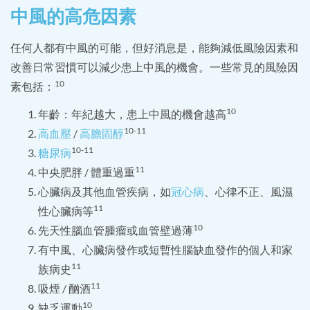
中風的高危因素
任何人都有中風的可能，但好消息是，能夠減低風險因素和
改善日常習慣可以減少患上中風的機會。一些常見的風險因
10
素包括：
10
年齡：年紀越大，患上中風的機會越高
10-11
高血壓
/
高膽固醇
10-11
糖尿病
11
中央肥胖 / 體重過重
心臟病及其他血管疾病，如
冠心病
、心律不正、風濕
11
性心臟病等
10
先天性腦血管腫瘤或血管壁過薄
有中風、心臟病發作或短暫性腦缺血發作的個人和家
11
族病史
11
吸煙 / 酗酒
10
缺乏運動