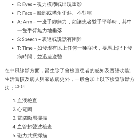
E: Eyes – 視力模糊或出現重影
F: Face – 臉部或嘴角歪斜、不對稱
A: Arm – 一邊手腳無力，如讓患者雙手平舉時，其中
一隻手臂無力地垂落
S: Speech – 表達或說話有困難
T: Time – 如發現有以上任何一種症狀，要馬上記下發
病時間，並迅速送醫
在中風診斷方面，醫生除了會檢查患者的感知及言語功能、
生活習慣及病人與家族病史外，一般會加上以下檢查診斷方
13-14
法：
血液檢查
心電圖
電腦斷層掃描
血管超聲波檢查
磁力共振掃描