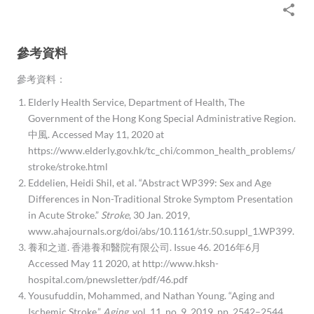
參考資料
參考資料：
Elderly Health Service, Department of Health, The
Government of the Hong Kong Special Administrative Region.
中風. Accessed May 11, 2020 at
https://www.elderly.gov.hk/tc_chi/common_health_problems/
stroke/stroke.html
Eddelien, Heidi Shil, et al. “Abstract WP399: Sex and Age
Differences in Non-Traditional Stroke Symptom Presentation
in Acute Stroke.”
Stroke
, 30 Jan. 2019,
www.ahajournals.org/doi/abs/10.1161/str.50.suppl_1.WP399.
養和之道. 香港養和醫院有限公司. Issue 46. 2016年6月
Accessed May 11 2020, at http://www.hksh-
hospital.com/pnewsletter/pdf/46.pdf
Yousufuddin, Mohammed, and Nathan Young. “Aging and
Ischemic Stroke.”
Aging
, vol. 11, no. 9, 2019, pp. 2542–2544.,