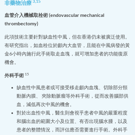
3,15
非藥物治療
血管介入機械取栓術 (endovascular mechanical
thrombectomy)
此項技術主要針對缺血性中風，但在香港仍未被廣泛使用。
有研究指出，如血栓位於顱內大血管，且能在中風病發的黃
金6小時內施行此手術取走血塊，就可增加患者的功能復原
機會。
15
外科手術
缺血性中風患者或可接受移走顱內血塊、切除部分頸
動脈內膜、 夾除動脈瘤等外科手術，從而改善腦部供
血，減低再次中風的機會。
對於出血性中風，醫生則會視乎患者中風的嚴重程度
和腦出血的範圍大小及位置、有否出現腦水腫，以及
患者的整體情況，而評估應否需要進行手術。外科手