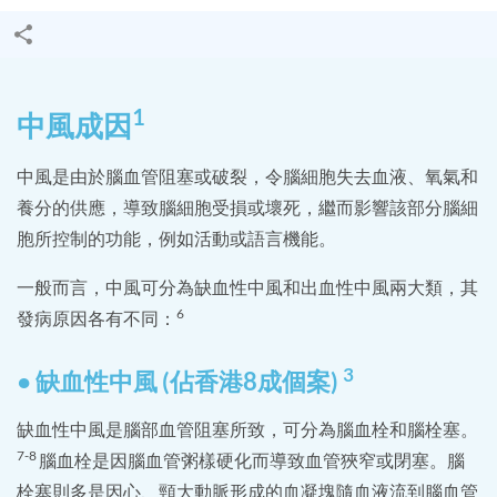
1
中風成因
中風是由於腦血管阻塞或破裂，令腦細胞失去血液、氧氣和
養分的供應，導致腦細胞受損或壞死，繼而影響該部分腦細
胞所控制的功能，例如活動或語言機能。
一般而言，中風可分為缺血性中風和出血性中風兩大類，其
6
發病原因各有不同：
3
● 缺血性中風 (佔香港8成個案)
缺血性中風是腦部血管阻塞所致，可分為腦血栓和腦栓塞。
7-8
腦血栓是因腦血管粥樣硬化而導致血管狹窄或閉塞。腦
栓塞則多是因心、頸大動脈形成的血凝塊隨血液流到腦血管