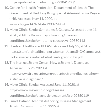
https://pubmed.ncbi.nlm.nih.gov/21041783/
Centre for Health Protection, Department of Health, The
Government of the Hong Kong Special Administrative Region.
中風. Accessed May 11, 2020, at
www.chp.gov.hk/tc/static/90076.html.
Mayo Clinic. Stroke Symptoms & Causes. Accessed June 11,
2020, at https://www.mayoclinic.org/diseases-
conditions/stroke/symptoms-causes/syc-20350113
Stanford Healthcare. BEFAST. Accessed July 25, 2020 at
https://stanfordhealthcare.org/content/dam/SHC/Campaign/s
troke-awareness/docs/befast-web-graphic-bn.pdf
The Internet Stroke Center. How a Stroke is Diagnosed.
Accessed July 25, 2020 at
http://www.strokecenter.org/patients/stroke-diagnosis/how-
a-stroke-is-diagnosed/
Mayo Clinic. Stroke. Accessed June 11, 2020, at
https://www.mayoclinic.org/diseases-
conditions/stroke/diagnosis-treatment/drc-20350119
Smart Patient Hospital Authority, Disease Management
Stroke, Accessed June 11, 2020 at