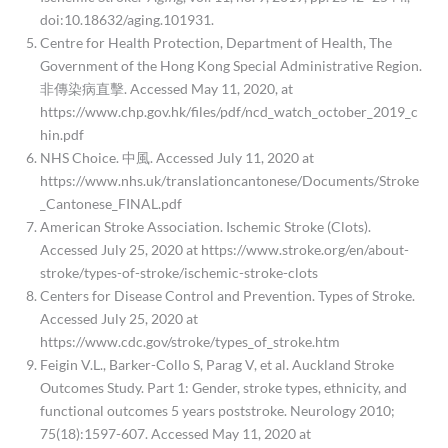
doi:10.18632/aging.101931.
Centre for Health Protection, Department of Health, The
Government of the Hong Kong Special Administrative Region.
非傳染病直擊. Accessed May 11, 2020, at
https://www.chp.gov.hk/files/pdf/ncd_watch_october_2019_c
hin.pdf
NHS Choice. 中風. Accessed July 11, 2020 at
https://www.nhs.uk/translationcantonese/Documents/Stroke
_Cantonese_FINAL.pdf
American Stroke Association. Ischemic Stroke (Clots).
Accessed July 25, 2020 at https://www.stroke.org/en/about-
stroke/types-of-stroke/ischemic-stroke-clots
Centers for Disease Control and Prevention. Types of Stroke.
Accessed July 25, 2020 at
https://www.cdc.gov/stroke/types_of_stroke.htm
Feigin V.L., Barker-Collo S, Parag V, et al. Auckland Stroke
Outcomes Study. Part 1: Gender, stroke types, ethnicity, and
functional outcomes 5 years poststroke. Neurology 2010;
75(18):1597-607. Accessed May 11, 2020 at