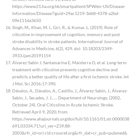
https://www21.ha.org.hk/smartpatient/SPW/en-US/Disease-
Information/Disease/?guid=29ac1219-3d68-4378-a2bd-
09e111da3650
Singh, M., Khan, M. I., Giri, R., & Kumar, L. (2019). Role of
citicoline in improvement of cognition, memory and post
stroke disability in stroke patients. International Journal of
Advances in Medicine, 6(2), 429. doi: 10.18203/2349-
3933.ijam20191154
Álvarez-Sabín J, Santamarina E, Maisterra O, et al. Long-term
treatment with citicoline prevents cognitive decline and
predicts a better quality of life after a first ischemic stroke. Int
J Mol. Sci 2016;17:390.
Dávalos, A., Dávalos, A., Castillo, J., Álvarez-Sabín, J., Álvarez-
Sabín, J., Secades, J. J., … Department of Neurology. (2002,
October 24). Oral Citicoline in Acute Ischemic Stroke.
Retrieved April 9, 2020, from
https://www.ahajournals.org/doi/full/10.1161/01.str.0000038
691.03334.71?url_ver=Z39.88-
2003&rfr_id=ori:rid:crossref.org&rfr_dat=cr_pub=pubmed&