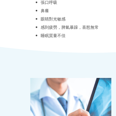
張口呼吸
鼻癢
眼睛對光敏感
感到疲勞，脾氣暴躁，喜怒無常
睡眠質量不佳