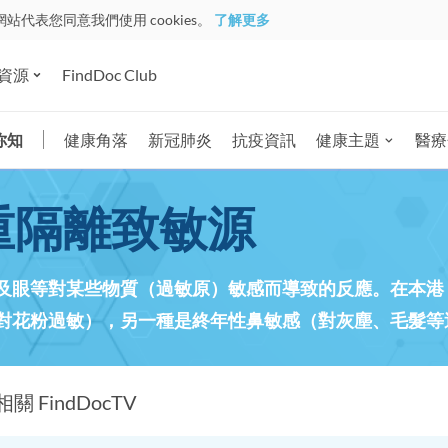
網站代表您同意我們使用 cookies。
了解更多
資源
FindDoc Club
你知
健康角落
新冠肺炎
抗疫資訊
健康主題
醫療
重隔離致敏源
及眼等對某些物質（過敏原）敏感而導致的反應。在本港
對花粉過敏），另一種是終年性鼻敏感（對灰塵、毛髮等
相關 FindDocTV