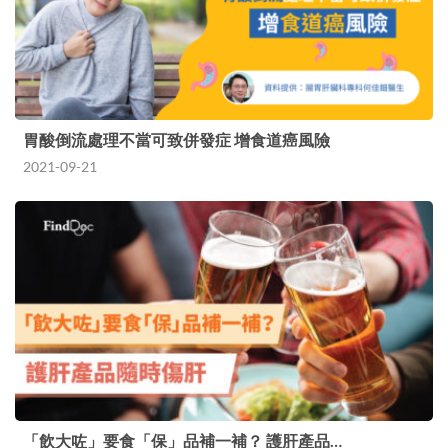
胃酸倒流處理不當可致併發症 增食道癌風險
2021-09-21
「飲大咗」要食「保」品補一補？ 護肝產品…