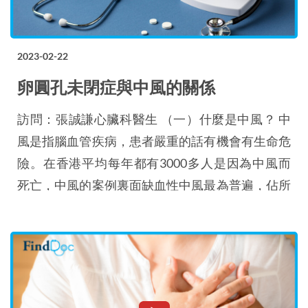
2023-02-22
卵圓孔未閉症與中風的關係
訪問：張誠謙心臟科醫生 （一）什麼是中風？ 中
風是指腦血管疾病，患者嚴重的話有機會有生命危
險。在香港平均每年都有3000多人是因為中風而
死亡，中風的案例裏面缺血性中風最為普遍，佔所
有中風案例的八成多。 缺血性中風是指腦血管的
血管收窄，又或者因為血塊而阻塞，令到患者有不
同病徵。原因有很多種，包括有三高，又或者是腦
血管粥樣硬化，或者是心房顫動形成血塊。有研究
顯示有兩成至三成的缺血性中風患者，是找不到