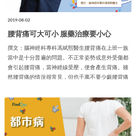
2019-08-02
腰背痛可大可小 服藥治療要小心
撰文：腦神經科專科馮斌熙醫生腰背痛在上班一族
當中是十分普遍的問題。不正常姿勢或意外受傷都
會引起腰背痛，當神經線受壓，便會產生背痛。雖
然腰背痛的情況很常見，但也千萬不要少覷腰背痛
所帶來的後果。持續不減的背痛及麻痛由機會擴散
至臀部及腿部，更會造成腿部酸軟，甚至影響步
行。 如果患者的背痛情況只屬輕度，在服用止痛
藥和矯正姿勢後，患者通常都會看到明顯的改善。
但若果患者感到下背持續痛楚，成因就可能比較複
雜，有…