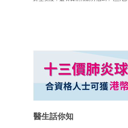
徑傳染？會否引致肝癌？ (四) 如何治療…
醫生話你知