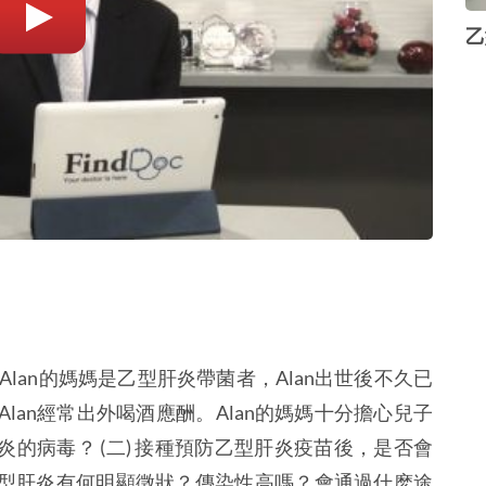
乙
lan的媽媽是乙型肝炎帶菌者，Alan出世後不久已
lan經常出外喝酒應酬。Alan的媽媽十分擔心兒子
型肝炎的病毒？ (二) 接種預防乙型肝炎疫苗後，是否會
 乙型肝炎有何明顯徵狀？傳染性高嗎？會通過什麽途