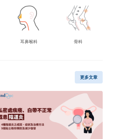
耳鼻喉科
骨科
更多文章