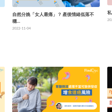
私
自然分娩「女人最痛」？ 產後情緒低落不
20
穩…
2022-11-04