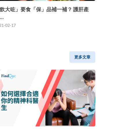
飲大咗」要食「保」品補一補？ 護肝產
…
21-02-17
更多文章