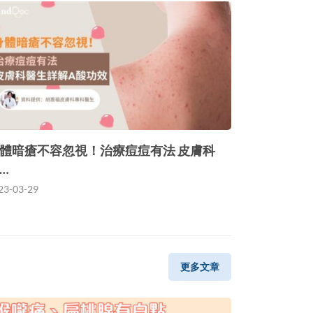
體暗瘡不容忽視！治療痘痘有法 皮膚科
…
23-03-29
更多文章