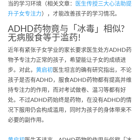
当的学习环境（相关文章：
医生传授三大心法助提
升子女专注力
），才能改善孩子的学习情况。
ADHD药物竟与「冰毒」相似?
无病服食等于滥药!
近年有紧张子女学业的家长要求医生处方ADHD药
物予专注力正常的孩子，希望能让子女的成绩进
步。对此，
黄启初
医生坦言的确有研究指出，不论
孩子是否有ADHD，服食ADHD药物都有提高并维
持专注力的作用，而对考试做卷、温习等都有好
处。不过ADHD药始终是药物，在没有ADHD的情
况下服用仍会构成滥用，同时为孩子的身体带来不
必要的副作用。
黄启初
医生不讳言，ADHD药物的作用与俗称「冰