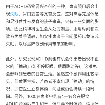
由于ADHD药物属兴奋剂的一种，患者服用后会出
现
失眠
、胃口变差等亢奋反应，这对需要充足休息
和足够营养去发育的孩子来说，会有一些负面的影
响。因此精神科医生会从处方剂量、服用时间和次
数方面着手调较，如安排患者于日间服药以免造成
失眠，以尽量降低副作用带来的影响。
此外，研究发现ADHD药也有机会令患者出现不正
常的「抽动」(如不停眨眼、眼眉跳动等)，这难免
会影响到患者的日常生活。虽然这个副作用比较罕
见，但黄医生指，若患者不幸出现「抽动」的情
况，即使医生立刻停药，问题或仍会持续一段时
间。另外，1000名患者中约有1一名会在服食
ADHD药物后产生幻觉，但只要及时停药，情况便