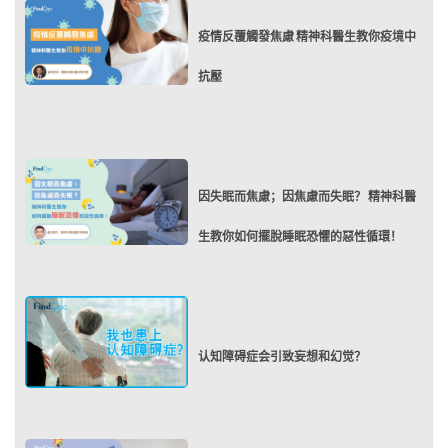
疫情反覆觸發焦慮 精神科醫生教你疫境中
抗壓
因失眠而焦慮；因焦慮而失眠？ 精神科醫
生教你如何擺脫睡眠恐懼的惡性循環！
认知障碍症会引致妄想和幻觉？