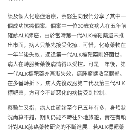
談及個人化癌症治療，蔡醫生向我們分享了其中一
個成功抗癌個案。個案中一位30歲女病人在五年前
確診ALK肺癌，由於當時第一代ALK標靶藥還未推
出市面，病人只能先接受化療。可惜，化療藥物在
一年半後失效，適逢第一代ALK標靶藥剛好面世，
病人在轉服新藥後病情得以受控。可是一年後，第
一代ALK標靶藥亦漸漸失效，癌腫瘤擴散至腦部。
在多番轉折下，病人先後改服第二代及第三代ALK
標靶藥，方可令不斷惡化的病情受到控制。
蔡醫生又指，病人由確診至今已五年有多，身體狀
況尚算不錯，期間仍能不時往外地旅遊，實在有賴
針對ALK肺癌藥物研究的不斷進展。若ALK標靶藥