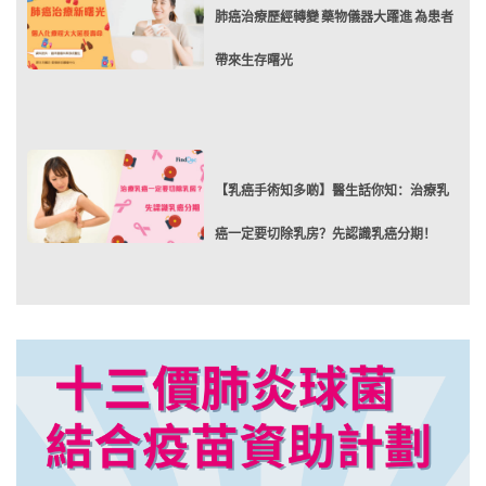
肺癌治療歷經轉變 藥物儀器大躍進 為患者
帶來生存曙光
【乳癌手術知多啲】醫生話你知：治療乳
癌一定要切除乳房？先認識乳癌分期！