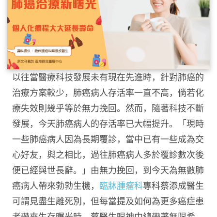
以往當醫療科技發展未有現在先進時，針對肺癌的
治療方案較少，肺癌病人存活率一直不高，倘若化
療失效則幾乎等於無力挽回。然而，隨著科技不斷
發展，今天肺癌病人的存活率已大幅提升。「現時
一些肺癌病人因為長期覆診，當中已有一些成為交
心好友，與之相比，過往肺癌病人多於覆診數次後
便已經與世長辭。」由無力挽回，到今天為無數肺
癌病人帶來勃勃生機，
臨牀腫瘤科
專科蔡添成醫生
可謂見盡生離死別，但每當提及如何為更多癌症患
者帶來生存曙光時，蔡醫生眼神中總帶著無限希