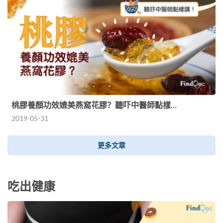
桃膠養顏功效媲美燕窩花膠？聽吓中醫師點樣…
2019-05-31
更多文章
吃出健康