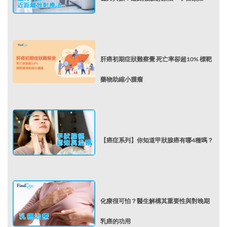
肝癌初期症狀難察覺 死亡率卻超10% 標靶
藥物助縮小腫瘤
【癌症系列】你知道甲狀腺癌有哪4種嗎？
化療很可怕？醫生解構其重要性與對晚期
乳癌的功用