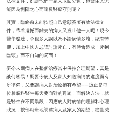
法律文件，好讓他們一家人取回公道，但醫生又怎
能因為惻隱之心而違反醫療守則呢？
其實，臨終前未能按照自己意願簽署有效法律文
件，帶着遺憾而離去的病人又豈止他一人呢！現今
醫學發達，令很多人誤以為不論病情多壞，總有轉
機，加上中國人忌諱討論死亡，有時會造成「死到
臨頭」而不自知的局面！
要令末期病人在整個治療當中保持合理期望，真是
談何容易！既要令病人及家人知道病情的進度而有
所準備，又要讓病人對治療抱有希望——這正是每
位腫瘤科醫生每天要面對的難題！而解決方法，就
是醫生在不同階段，因應病人對病情的理解和心理
狀況，按部就班地調整病人及家人的期望，盡量減