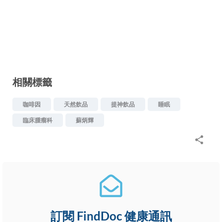
相關標籤
咖啡因
天然飲品
提神飲品
睡眠
臨床腫瘤科
蘇炳輝
訂閱 FindDoc 健康通訊