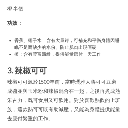
橙 半個
功效：
香蕉、椰子水：含有大量鉀，可補充和平衡身體因睡
眠不足而缺少的水份、防止肌肉出現僵硬
橙：含有豐富纖維，提供能量應付一天工作
3. 辣椒可可
辣椒可可源於1500年前，當時瑪雅人將可可豆
磨
成醬並
與玉米粉和辣椒混合在一起，之後再煮成熱
朱古力，既可食用又可飲用。對於喜歡熱飲的上班
族，這款熱可可既有助減壓，又能為身體提供能量
去應付繁重的工作。