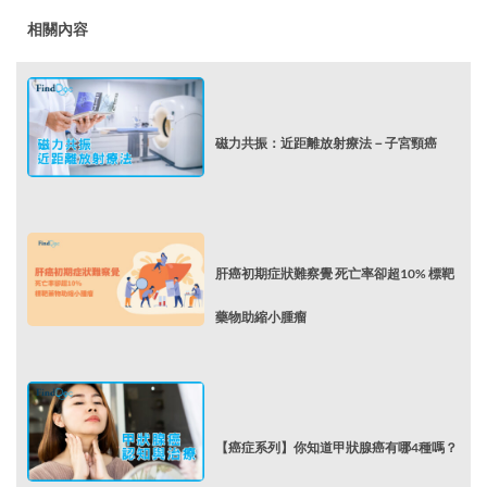
相關內容
磁力共振：近距離放射療法－子宮頸癌
肝癌初期症狀難察覺 死亡率卻超10% 標靶
藥物助縮小腫瘤
【癌症系列】你知道甲狀腺癌有哪4種嗎？