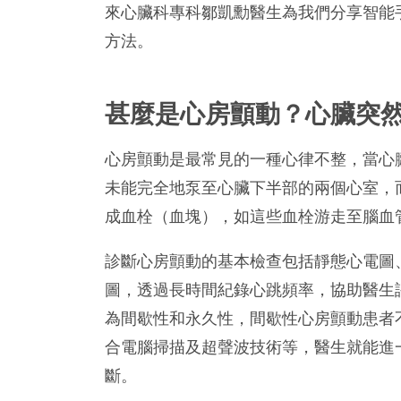
來心臟科專科鄒凱勳醫生為我們分享智能
方法。
甚麼是心房顫動？心臟突
心房顫動是最常見的一種心律不整，當心
未能完全地泵至心臟下半部的兩個心室，
成血栓（血塊），如這些血栓游走至腦血
診斷心房顫動的基本檢查包括靜態心電圖、
圖，透過長時間紀錄心跳頻率，協助醫生
為間歇性和永久性，間歇性心房顫動患者
合電腦掃描及超聲波技術等，醫生就能進
斷。