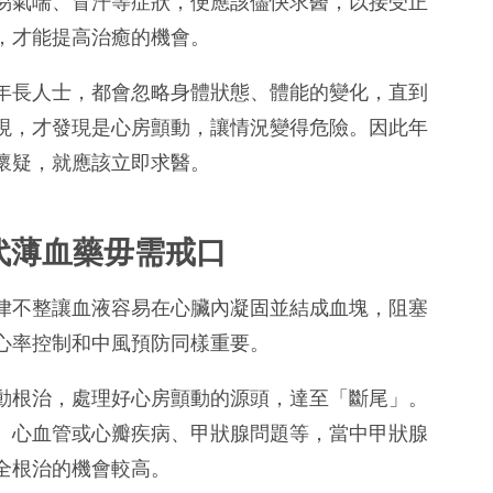
易氣喘、冒汗等症狀，便應該儘快求醫，以接受正
，才能提高治癒的機會。
年長人士，都會忽略身體狀態、體能的變化，直到
現，才發現是心房顫動，讓情況變得危險。因此年
懷疑，就應該立即求醫。
代薄血藥毋需戒口
律不整讓血液容易在心臟內凝固並結成血塊，阻塞
心率控制和中風預防同樣重要。
動根治，處理好心房顫動的源頭，達至「斷尾」。
、心血管或心瓣疾病、甲狀腺問題等，當中甲狀腺
全根治的機會較高。