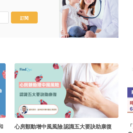
訂閱
「
和
心房顫動增中風風險 認識五大要訣助康復