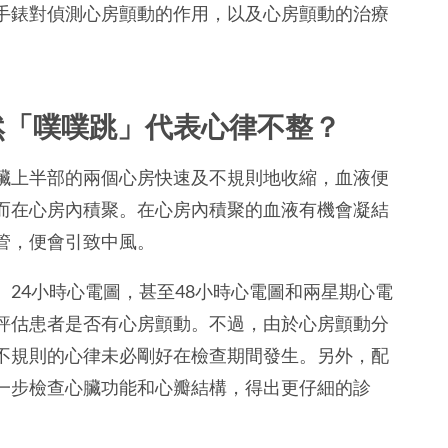
手錶對偵測心房顫動的作用，以及心房顫動的治療
然「噗噗跳」代表心律不整？
臟上半部的兩個心房快速及不規則地收縮，血液便
而在心房內積聚。在心房內積聚的血液有機會凝結
管，便會引致中風。
24小時心電圖，甚至48小時心電圖和兩星期心電
評估患者是否有心房顫動。不過，由於心房顫動分
不規則的心律未必剛好在檢查期間發生。另外，配
一步檢查心臟功能和心瓣結構，得出更仔細的診