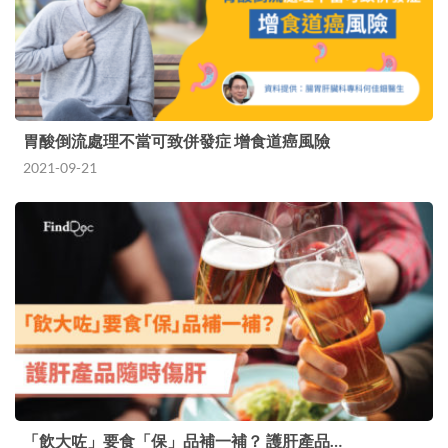
胃酸倒流處理不當可致併發症 增食道癌風險
2021-09-21
「飲大咗」要食「保」品補一補？ 護肝產品…