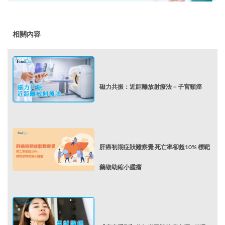
相關內容
磁力共振：近距離放射療法－子宮頸癌
肝癌初期症狀難察覺 死亡率卻超10% 標靶
藥物助縮小腫瘤