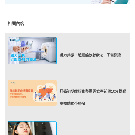
相關內容
磁力共振：近距離放射療法－子宮頸癌
肝癌初期症狀難察覺 死亡率卻超10% 標靶
藥物助縮小腫瘤