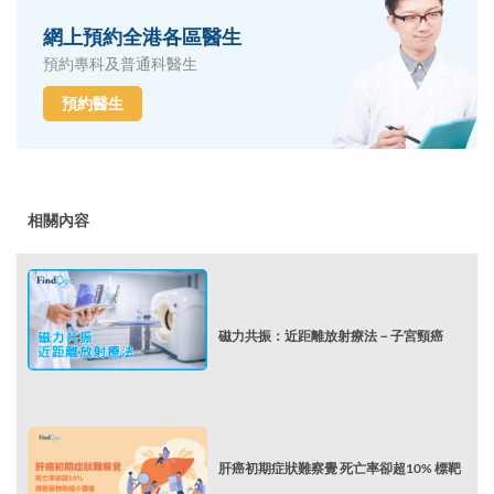
網上預約全港各區醫生
預約專科及普通科醫生
預約醫生
相關內容
磁力共振：近距離放射療法－子宮頸癌
肝癌初期症狀難察覺 死亡率卻超10% 標靶