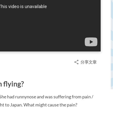
分享文章
 flying?
 She had runnynose and was suffering from pain /
ight to Japan. What might cause the pain?