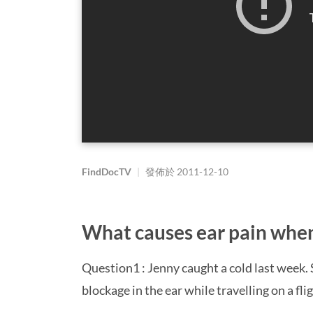
FindDocTV
|
發佈於
2011-12-10
What causes ear pain when
Question1 : Jenny caught a cold last week.
blockage in the ear while travelling on a fl