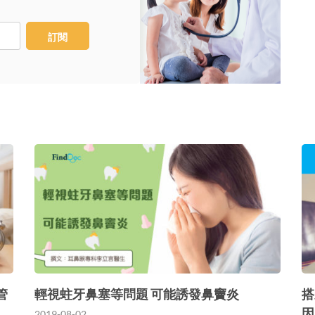
訂閱
管
輕視蛀牙鼻塞等問題 可能誘發鼻竇炎
搭
因
2019-08-02