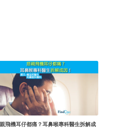
親飛機耳仔都痛？耳鼻喉專科醫生拆解成
…