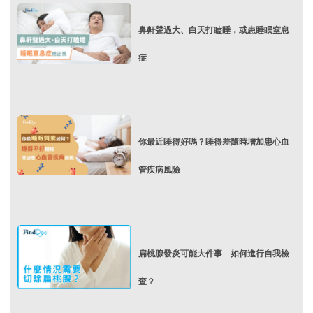
鼻鼾聲過大、白天打瞌睡，或患睡眠窒息
症
你最近睡得好嗎？睡得差隨時增加患心血
管疾病風險
扁桃腺發炎可能大件事 如何進行自我檢
查？