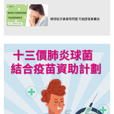
輕視蛀牙鼻塞等問題 可能誘發鼻竇炎