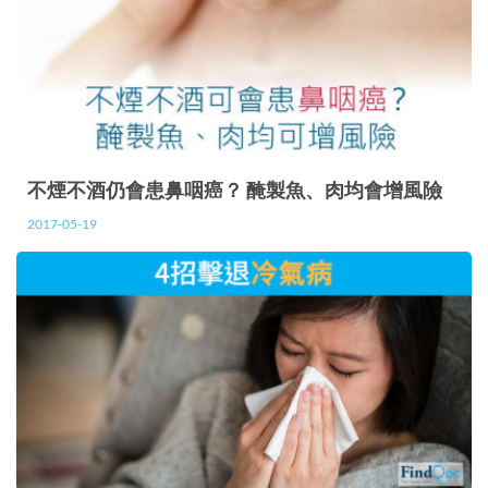
不煙不酒仍會患鼻咽癌？ 醃製魚、肉均會增風險
2017-05-19