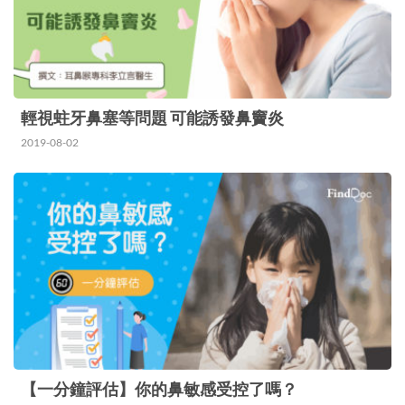
會…
輕視蛀牙鼻塞等問題 可能誘發鼻竇炎
2019-08-02
【一分鐘評估】你的鼻敏感受控了嗎？