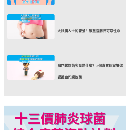
大肚腩人士的警號！嚴重脂肪肝可取性命
幽門螺旋菌究竟是什麼？ 3個真實個案讓你
認識幽門螺旋菌