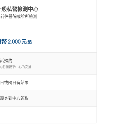
一般私營檢測中心
須前往醫院或診所檢測
幣 2,000 元
起
話預約
約名額視乎中心的安排
日或隔日有結果
親身到中心領取