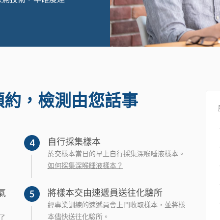
預約，檢測由您話事
自行採集樣本
4
於交樣本當日的早上自行採集深喉唾液樣本。
如何採集深喉睡液樣本？
氣
將樣本交由速遞員送往化驗所
5
經專業訓練的速遞員會上門收取樣本，並將樣
本儘快送往化驗所。
了