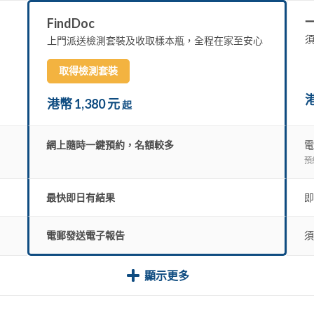
FindDoc
上門派送檢測套裝及收取樣本瓶，全程在家至安心
取得檢測套裝
港
港幣 1,380 元
起
網上隨時一鍵預約，名額較多
電
預
最快即日有結果
即
電郵發送電子報告
須