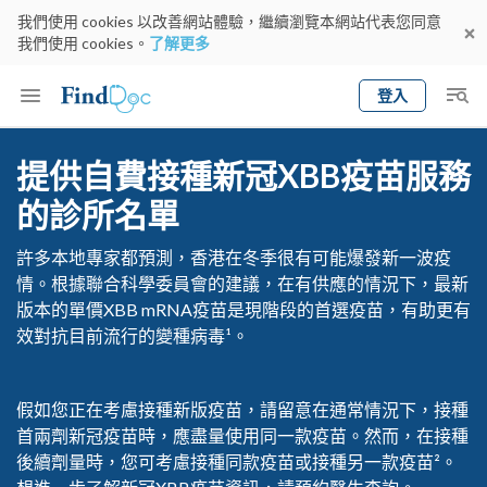
我們使用 cookies 以改善網站體驗，繼續瀏覽本網站代表您同意
我們使用 cookies。
了解更多
登入
Keyword
預約醫生
提供自費接種新冠XBB疫苗服務
gender
wknd[
的診所名單
專科
選擇地區
預約日期
許多本地專家都預測，香港在冬季很有可能爆發新一波疫
情。根據聯合科學委員會的建議，在有供應的情況下，最新
版本的單價XBB mRNA疫苗是現階段的首選疫苗，有助更有
效對抗目前流行的變種病毒¹。
假如您正在考慮接種新版疫苗，請留意在通常情況下，接種
首兩劑新冠疫苗時，應盡量使用同一款疫苗。然而，在接種
後續劑量時，您可考慮接種同款疫苗或接種另一款疫苗²。