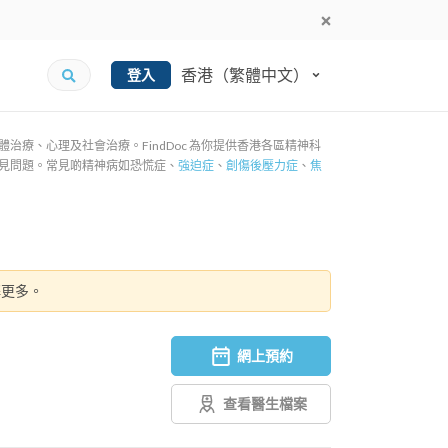
香港（繁體中文）
登入
療、心理及社會治療。FindDoc 為你提供香港各區精神科
見問題。常見啲精神病如恐慌症、
強迫症
、
創傷後壓力症
、
焦
解更多。
網上預約
查看醫生檔案