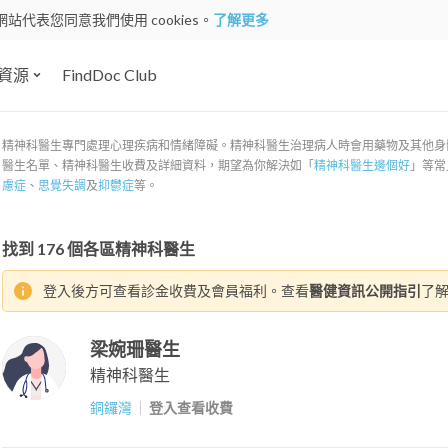
網站代表您同意我們使用 cookies。
了解更多
資源
FindDoc Club
精神科醫生專門處理心理疾病和情緒障礙。精神科醫生治理病人時會用藥物及其他身體治
醫生名單、精神科醫生收費及詳細資料，期望為你解決如「
精神科醫生邊個好
」等常
慮症
、
思覺失調
及
抑鬱症
等。
找到
176
個各區精神科醫生
登入後方可查看診金收費及會員福利。查看
醫健資訊公開指引
了
梁婉珊醫生
精神科醫生
銅鑼灣
登入查看收費