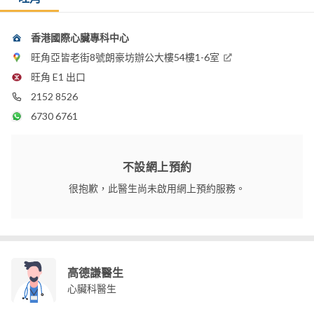
香港國際心臟專科中心
旺角亞皆老街8號朗豪坊辦公大樓54樓1-6室
旺角 E1 出口
2152 8526
6730 6761
不設網上預約
很抱歉，此醫生尚未啟用網上預約服務。
高德謙醫生
心臟科醫生