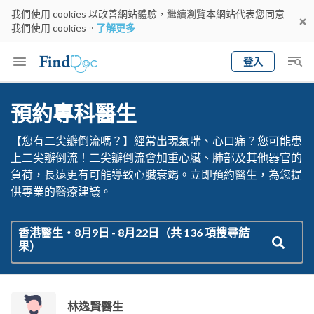
我們使用 cookies 以改善網站體驗，繼續瀏覽本網站代表您同意
我們使用 cookies。
了解更多
登入
Keyword
預約醫生
預約專科醫生
gender
wknd[
專科
選擇地區
預約日期
【您有二尖瓣倒流嗎？】經常出現氣喘、心口痛？您可能患
上二尖瓣倒流！二尖瓣倒流會加重心臟、肺部及其他器官的
負荷，長遠更有可能導致心臟衰竭。立即預約醫生，為您提
供專業的醫療建議。
香港醫生・
8月9日
-
8月22日
（共
136
項搜尋結
果）
林逸賢醫生