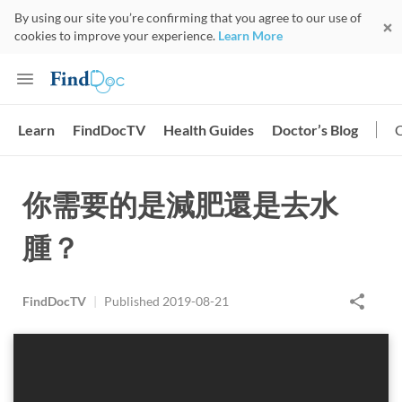
By using our site you’re confirming that you agree to our use of
cookies to improve your experience.
Learn More
Learn
FindDocTV
Health Guides
Doctor’s Blog
你需要的是減肥還是去水
腫？
FindDocTV
|
Published
2019-08-21