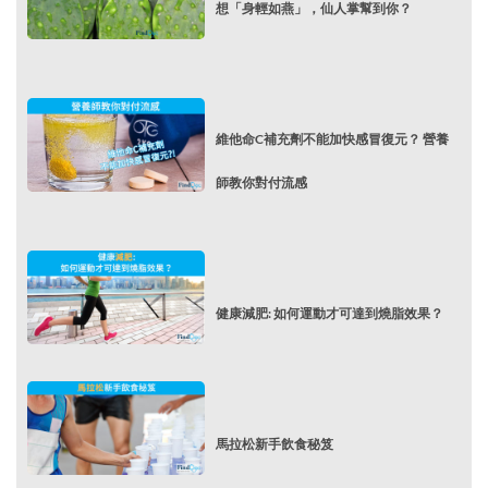
想「身輕如燕」，仙人掌幫到你？
維他命C補充劑不能加快感冒復元？ 營養
師教你對付流感
健康減肥: 如何運動才可達到燒脂效果？
馬拉松新手飲食秘笈