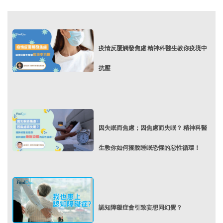
疫情反覆觸發焦慮 精神科醫生教你疫境中
抗壓
因失眠而焦慮；因焦慮而失眠？ 精神科醫
生教你如何擺脫睡眠恐懼的惡性循環！
認知障礙症會引致妄想同幻覺？