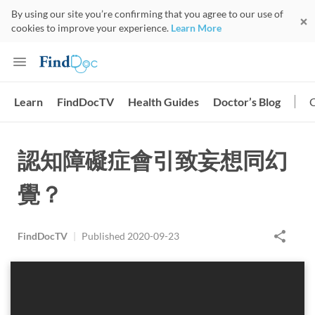
By using our site you’re confirming that you agree to our use of
cookies to improve your experience.
Learn More
Learn
FindDocTV
Health Guides
Doctor’s Blog
認知障礙症會引致妄想同幻
覺？
FindDocTV
|
Published
2020-09-23