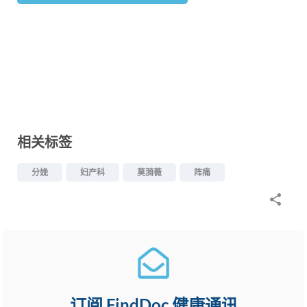
相关标签
分娩
妇产科
莫漪薇
阵痛
订阅 FindDoc 健康通讯