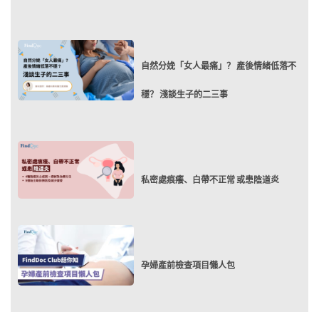
自然分娩「女人最痛」？ 產後情緒低落不
穩？ 淺談生子的二三事
私密處痕癢、白帶不正常 或患陰道炎
孕婦產前檢查項目懶人包