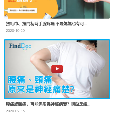
扭毛巾、扭門柄時手腕疼痛 不是媽媽也有可…
2020-10-20
腰痛或頸痛，可能係周邊神經病變？與缺乏維…
2020-09-16