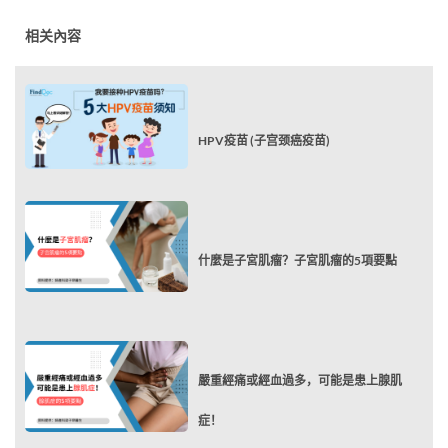
相关內容
HPV疫苗 (子宫颈癌疫苗)
什麼是子宮肌瘤？子宮肌瘤的5項要點
嚴重經痛或經血過多，可能是患上腺肌
症！