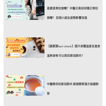
甚麼是脊柱側彎？中醫正骨如何矯正脊柱
側彎？ 忽視小朋友姿勢影響深遠
【最緊要fact-check】提升身體溫度及進食
溫熱食物 可以對抗新冠肺炎？
中醫教你抗新冠肺炎 兩個簡單湯方強健肺
部