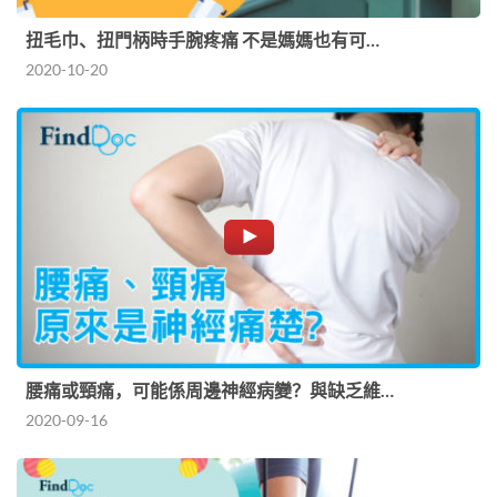
扭毛巾、扭門柄時手腕疼痛 不是媽媽也有可…
2020-10-20
腰痛或頸痛，可能係周邊神經病變？與缺乏維…
2020-09-16