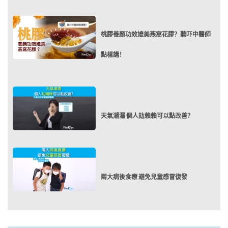
桃膠養顏功效媲美燕窩花膠？聽吓中醫師
點樣講！
天氣潮濕 個人攰賴賴可以點改善？
兩大病後食療 避免兒童感冒復發