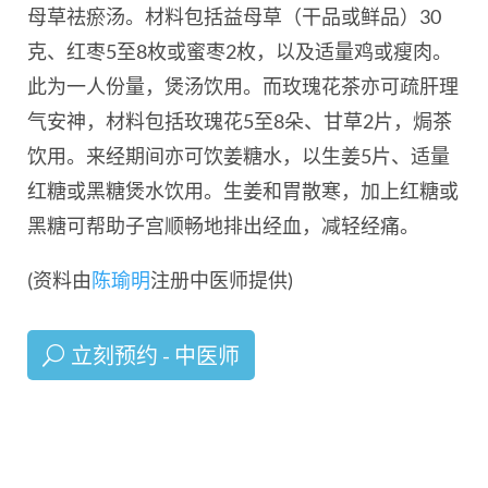
母草祛瘀汤。材料包括益母草（干品或鲜品）30
克、红枣5至8枚或蜜枣2枚，以及适量鸡或瘦肉。
此为一人份量，煲汤饮用。而玫瑰花茶亦可疏肝理
气安神，材料包括玫瑰花5至8朵、甘草2片，焗茶
饮用。来经期间亦可饮姜糖水，以生姜5片、适量
红糖或黑糖煲水饮用。生姜和胃散寒，加上红糖或
黑糖可帮助子宫顺畅地排出经血，减轻经痛。
(资料由
陈瑜明
注册中医师提供)
立刻预约 - 中医师