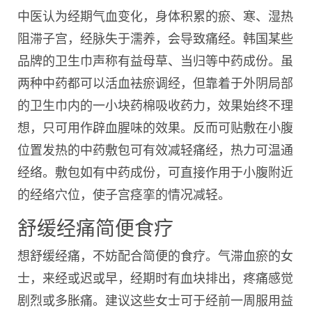
中医认为经期气血变化，身体积累的瘀、寒、湿热
阻滞子宫，经脉失于濡养，会导致痛经。韩国某些
品牌的卫生巾声称有益母草、当归等中药成份。虽
两种中药都可以活血袪瘀调经，但靠着于外阴局部
的卫生巾内的一小块药棉吸收药力，效果始终不理
想，只可用作辟血腥味的效果。反而可贴敷在小腹
位置发热的中药敷包可有效减轻痛经，热力可温通
经络。敷包如有中药成份，可直接作用于小腹附近
的经络穴位，使子宫痉挛的情况减轻。
舒缓经痛简便食疗
想舒缓经痛，不妨配合简便的食疗。气滞血瘀的女
士，来经或迟或早，经期时有血块排出，疼痛感觉
剧烈或多胀痛。建议这些女士可于经前一周服用益