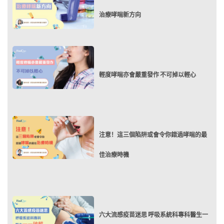
治療哮喘新方向
輕度哮喘亦會嚴重發作 不可掉以輕心
注意！這三個陷阱或會令你錯過哮喘的最
佳治療時機
六大流感疫苗迷思 呼吸系統科專科醫生一