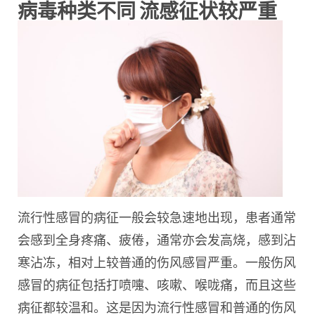
病毒种类不同 流感征状较严重
流行性感冒的病征一般会较急速地出现，患者通常
会感到全身疼痛、疲倦，通常亦会发高烧，感
到沾
寒沾冻，相对上较普通的伤风感冒严重。一般伤风
感冒的病征包括打喷嚏、咳嗽、喉咙痛，而且这些
病征都较温和。这是因为流行性感冒和普通的伤风