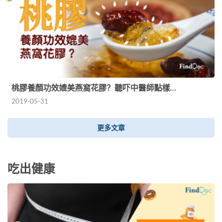
桃膠養顏功效媲美燕窩花膠？聽吓中醫師點樣…
2019-05-31
更多文章
吃出健康