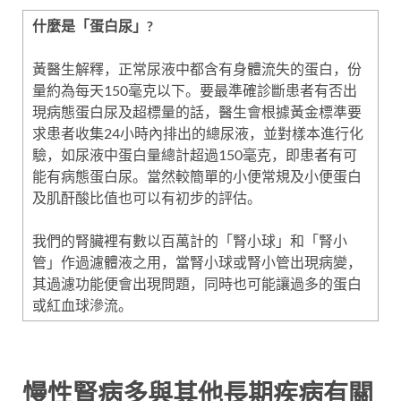
什麼是「蛋白尿」?
黃醫生解釋，正常尿液中都含有身體流失的蛋白，份
量約為每天150毫克以下。要最準確診斷患者有否出
現病態蛋白尿及超標量的話，醫生會根據黃金標準要
求患者收集24小時內排出的總尿液，並對樣本進行化
驗，如尿液中蛋白量總計超過150毫克，即患者有可
能有病態蛋白尿。當然較簡單的小便常規及小便蛋白
及肌酐酸比值也可以有初步的評估。
我們的腎臟裡有數以百萬計的「腎小球」和「腎小
管」作過濾體液之用，當腎小球或腎小管出現病變，
其過濾功能便會出現問題，同時也可能讓過多的蛋白
或紅血球滲流。
慢性腎病多與其他長期疾病有關