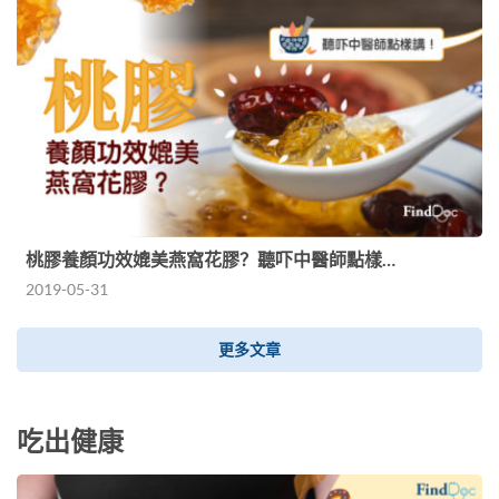
桃膠養顏功效媲美燕窩花膠？聽吓中醫師點樣…
2019-05-31
更多文章
吃出健康