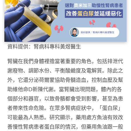
資料提供：腎病科專科黃煜醫生
腎臟在我們身體裡擔當著重要的角色，包括排泄代
謝廢物、調節水份、平衡酸鹼度及電解質。除此之
外，它還分泌荷爾蒙協助骨髓造血，控制血壓及幫
助維他命D新陳代謝。當腎臟出現問題，體內的各
個部分和器官，以致骨骼都會受到影響，甚至為患
者帶來性命危險。在眾多腎病症狀中，「蛋白尿」
可能最為人熟悉。研究顯示，藥用處方魚油有效改
善慢性腎病患者蛋白尿的情況，但藥用魚油跟一般