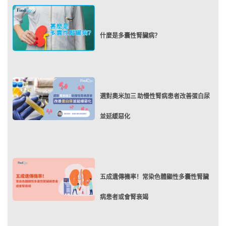
什麼是多囊性腎臟病？
選對奧米加三 助慢性腎病患者改善蛋白尿
並延緩惡化
五成遺傳機率！常染色體顯性多囊性腎臟
病患者或會腎衰竭