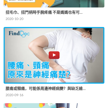
扭毛巾、扭門柄時手腕疼痛 不是媽媽也有可…
2020-10-20
腰痛或頸痛，可能係周邊神經病變？與缺乏維…
2020-09-16