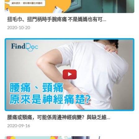
扭毛巾、扭門柄時手腕疼痛 不是媽媽也有可…
2020-10-20
腰痛或頸痛，可能係周邊神經病變？與缺乏維…
2020-09-16