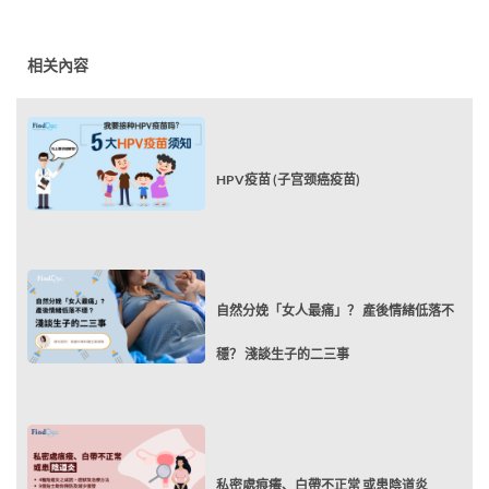
相关內容
HPV疫苗 (子宫颈癌疫苗)
自然分娩「女人最痛」？ 產後情緒低落不
穩？ 淺談生子的二三事
私密處痕癢、白帶不正常 或患陰道炎