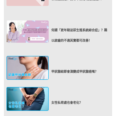
何謂「更年期泌尿生殖系統綜合症」？難
以啟齒的不適其實都可改善！
甲狀腺結節會演變成甲狀腺癌嗎？
女性私密處也會老化？