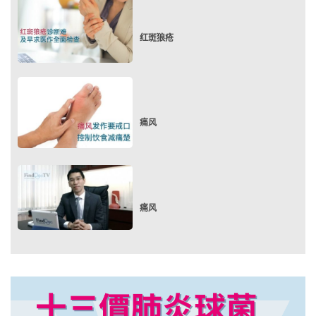
红斑狼疮
痛风
痛风