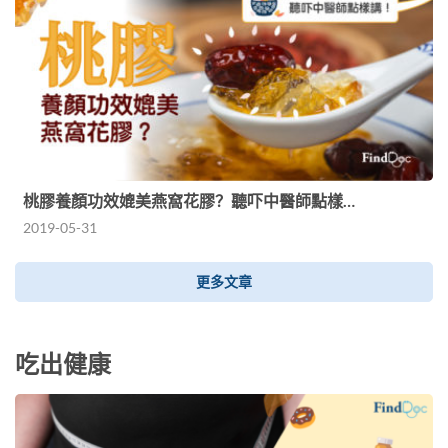
桃膠養顏功效媲美燕窩花膠？聽吓中醫師點樣…
2019-05-31
更多文章
吃出健康