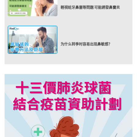
輕視蛀牙鼻塞等問題 可能誘發鼻竇炎
为什么转季时容易出现鼻敏感？