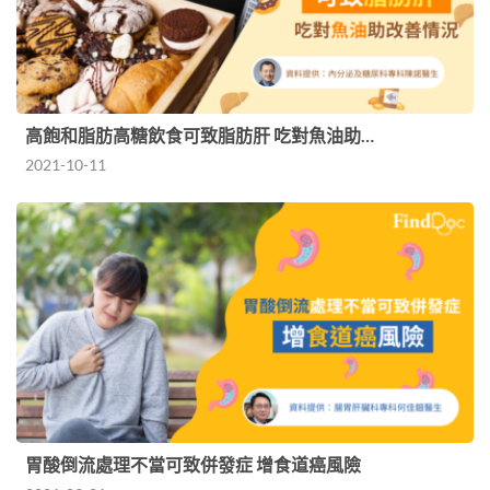
高飽和脂肪高糖飲食可致脂肪肝 吃對魚油助…
2021-10-11
胃酸倒流處理不當可致併發症 增食道癌風險