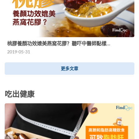
桃膠養顏功效媲美燕窩花膠？聽吓中醫師點樣…
2019-05-31
更多文章
吃出健康