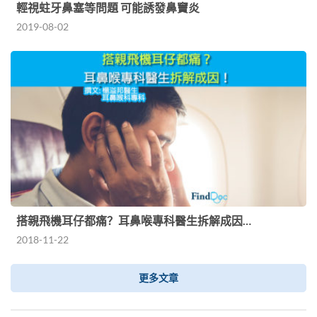
輕視蛀牙鼻塞等問題 可能誘發鼻竇炎
2019-08-02
搭親飛機耳仔都痛？耳鼻喉專科醫生拆解成因…
2018-11-22
更多文章