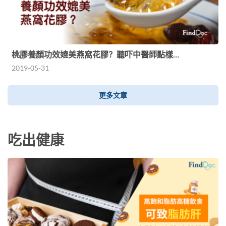
桃膠養顏功效媲美燕窩花膠？聽吓中醫師點樣…
2019-05-31
更多文章
吃出健康