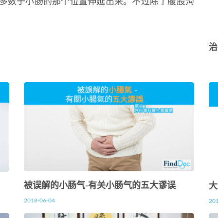
多数于小肠的那个位置伸延出来。不过除了腹股沟
他地方也会出现小肠气，例如是肚脐，尤…
治
被误解的小肠气-有关小肠气的五大谬误
大
2018-06-04
20