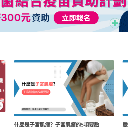
什麼是子宮肌瘤？子宮肌瘤的5項要點
嚴