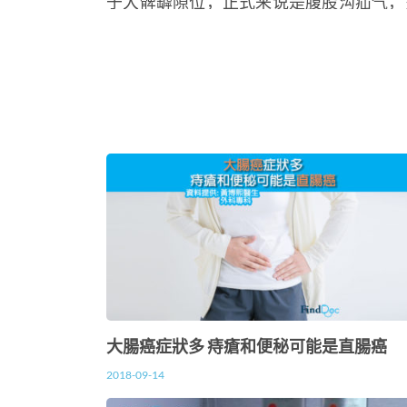
于大髀罅隙位，正式来说是腹股沟疝气，
疝气，或者大髀罅隙小肠气，其实还有其
大腸癌症狀多 痔瘡和便秘可能是直腸癌
2018-09-14