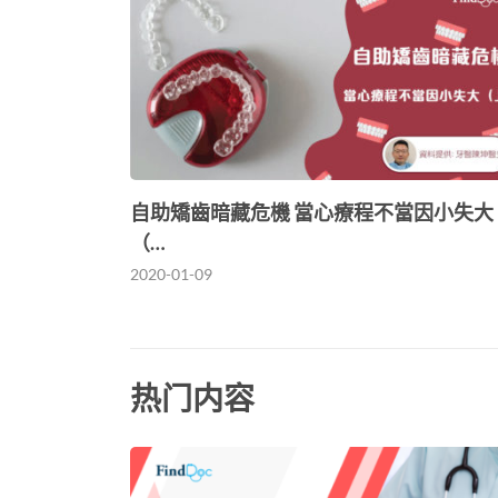
自助矯齒暗藏危機 當心療程不當因小失大
（…
2020-01-09
热门内容