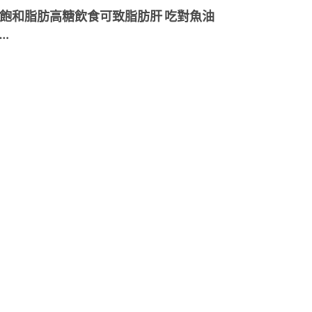
飽和脂肪高糖飲食可致脂肪肝 吃對魚油
…