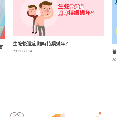
生蛇後遺症 隨時持續幾年？
皮
2021-03-24
黃
20