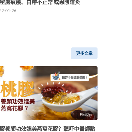
密處痕癢、白帶不正常 或患陰道炎
22-01-26
更多文章
膠養顏功效媲美燕窩花膠？聽吓中醫師點