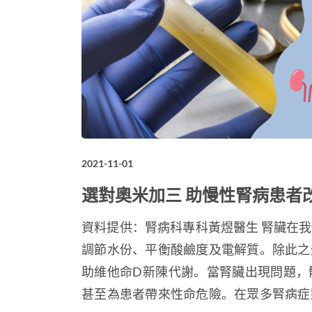
2021-11-01
選對奧米加三 助慢性腎病患者
資料提供：腎病科專科黃煜醫生 腎臟在
調節水份、平衡酸鹼度及電解質。除此之
助維他命D新陳代謝。當腎臟出現問題，
甚至為患者帶來性命危險。在眾多腎病症