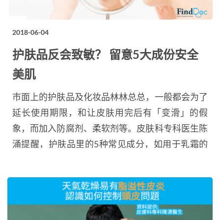
2018-06-04
护肤品反会致敏？ 留意5大成份安全
美肌
市面上的护肤品及化妆品林林总总，一般都会为了
延长使用期限，和让皮肤用完后有「变滑」的假
象，而加入防腐剂、柔软剂等。皮肤科专科医生陈
涌提醒，护肤品里的5种常见成分，如用于乳霜的
矽类、洗面产品的防腐剂等，虽然适当使用不会损
害健康，但有可能导致过敏和生暗疮。 柔软剂可
能会堵塞毛孔 不少护肤品经常标榜使用后皮肤如
剥壳鸡蛋般白滑，其实乳霜、防晒等产品许多都含