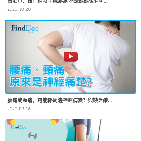
扭毛巾、扭門柄時手腕疼痛 不是媽媽也有可…
2020-10-20
腰痛或頸痛，可能係周邊神經病變？與缺乏維…
2020-09-16