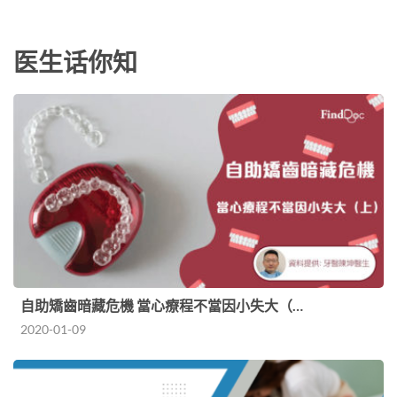
聚在肝臟的病症，醫學上當肝臟積聚超過10%脂
肪…
医生话你知
自助矯齒暗藏危機 當心療程不當因小失大（…
2020-01-09