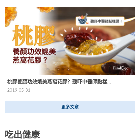
桃膠養顏功效媲美燕窩花膠？聽吓中醫師點樣…
2019-05-31
更多文章
吃出健康