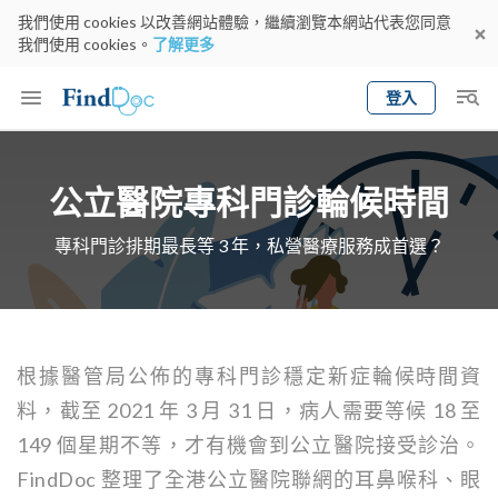
我們使用 cookies 以改善網站體驗，繼續瀏覽本網站代表您同意
我們使用 cookies。
了解更多
登入
Keyword
預約醫生
公立醫院專科門診輪候時間
gender
wknd[
專科
選擇地區
預約日期
專科門診排期最長等 3 年，私營醫療服務成首選？
根據醫管局公佈的專科門診穩定新症輪候時間資
料，截至 2021 年 3 月 31 日，病人需要等候 18 至
149 個星期不等，才有機會到公立醫院接受診治。
FindDoc 整理了全港公立醫院聯網的耳鼻喉科、眼