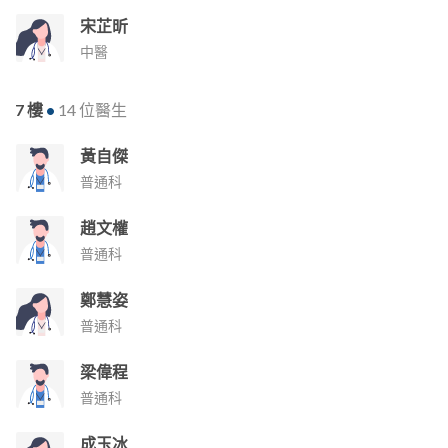
宋芷昕
中醫
7 樓
•
14 位醫生
黃自傑
普通科
趙文權
普通科
鄭慧姿
普通科
梁偉程
普通科
成玉冰