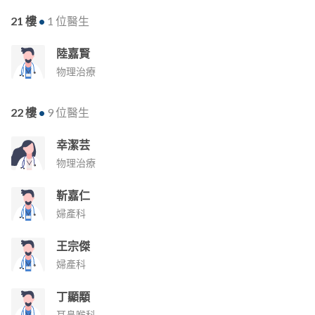
21 樓
•
1 位醫生
陸嘉賢
物理治療
22 樓
•
9 位醫生
幸潔芸
物理治療
靳嘉仁
婦產科
王宗傑
婦產科
丁顯顒
耳鼻喉科