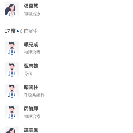
張嘉慧
物理治療
17 樓
•
6 位醫生
賴宛成
物理治療
甄志雄
骨科
鄺國柱
呼吸系統科
周毓輝
物理治療
譚美鳳