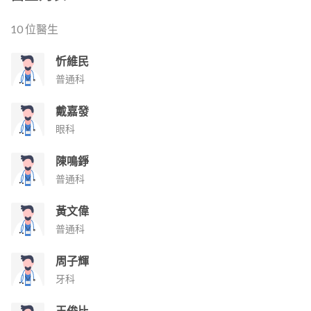
10 位醫生
忻維民
普通科
戴嘉發
眼科
陳鳴錚
普通科
黃文偉
普通科
周子輝
牙科
王俊比