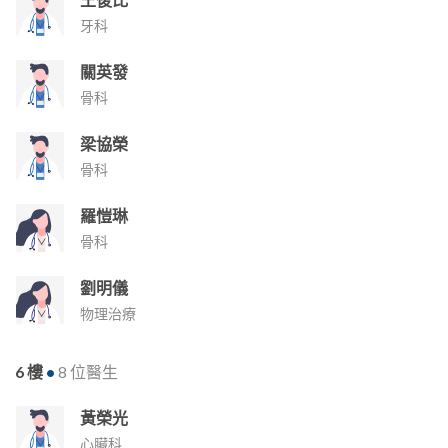
牙科
關英發
骨科
梁協榮
骨科
羅愷琳
骨科
劉明儀
物理治療
6 樓
•
8 位醫生
黃榮光
心臟科