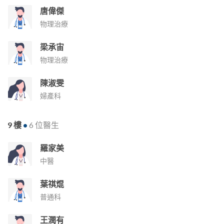
唐偉傑
物理治療
梁承宙
物理治療
陳淑雯
婦產科
9 樓
•
6 位醫生
羅家美
中醫
葉祺焜
普通科
王潤有