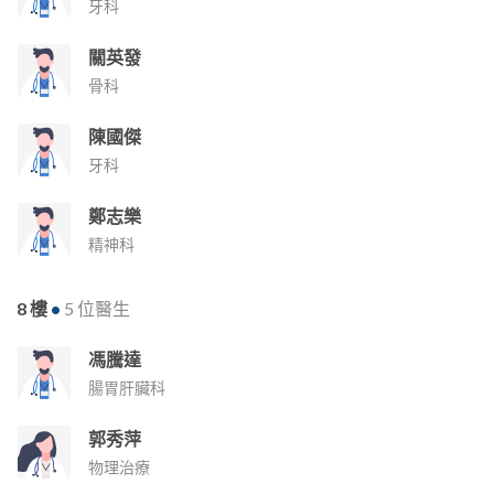
牙科
關英發
骨科
陳國傑
牙科
鄭志樂
精神科
8 樓
•
5 位醫生
馮騰達
腸胃肝臟科
郭秀萍
物理治療