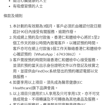
關注心臟健康的人士
有吸煙習慣的人士
條款及細則
本計劃的有效期為3個月，客戶必須於由確認付款日期
起計90日內接受有關服務，逾期作廢。
完成網上預約及付款後，香港仁和體檢中心將於1至2
個工作天的辦公時間內致電客戶，以確認預約時間。
客戶亦可在網上付款後1個工作天聯絡香港仁和體檢中
心確認預約（WhatsApp：6743 0862）。
客戶需按預約時間到達香港仁和體檢中心接受服務，
並須於預約當天出示身份證明文件以作登記及核實之
用，並提供由FindDoc系統發出的預約確認電郵以兌
換服務。
如要享用以上項目，須先成為醫思健康(EC
Healthcare)旗下品牌會員。
以上項目只適用於1人享用及只可享用1次，亦不可兌
換成現金、不得轉讓及不可轉換為其他產品及服務。
客戶進行服務前，應清楚並同意醫思健康(EC