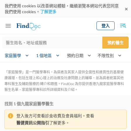
我們使用 cookies 以改善網站體驗，繼續瀏覽本網站代表您同意
我們使用 cookies。
了解更多
登入
Keyword
預約醫生
gender
wk
家庭醫學
1 個地區
預約日期
「家庭醫學」是一門醫學專科，為病者及其家人提供全面性和連貫性的基層健
康護理，包括生理上和心理上的治療及社康問題上的輔導，並為病者統籌其他
專科醫生及輔助醫療的 轉介和跟進。FindDoc 為你提供香港九龍家庭醫學專科
醫生名單、家庭醫學專科診所詳細資料及介紹。
找到
1
個九龍家庭醫學醫生
登入後方可查看診金收費及會員福利。查看
醫健資訊公開指引
了解更多。