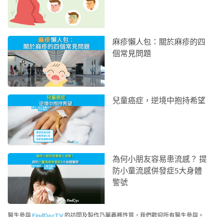
麻疹懶人包：關於麻疹的四
個常見問題
兒童癌症，逆境中抱持希望
為何小朋友容易患流感？ 提
防小童流感併發症5大身體
警號
醫生參與
FindDocTV
的訪問及製作乃屬義務性質，我們歡迎所有醫生參與。