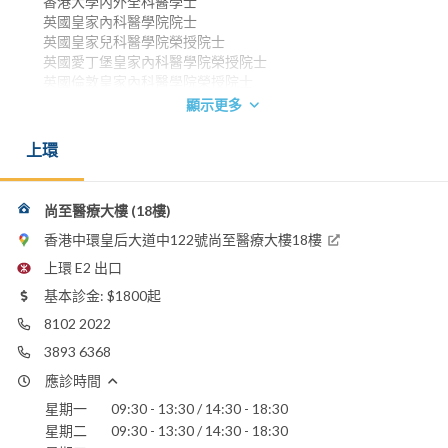
香港大學內外全科醫學士
英國皇家內科醫學院院士
英國皇家兒科醫學院榮授院士
英國愛丁堡皇家內科醫學院榮授院士
英國倫敦皇家內科醫學院榮授院士
香港兒科醫學院院士
顯示更多
香港醫學專科學院院士(兒科)
上環
電郵：
CustomerCare@VirtusMedical.com
嘉諾撒醫院
尚至醫療大樓 (18樓)
養和醫院
香港中環皇后大道中122號尚至醫療大樓18樓
香港港安醫院 - 司徒拔道
明德國際醫院
上環 E2 出口
聖保祿醫院
基本診金: $1800起
聖德肋撒醫院
8102 2022
港怡醫院
3893 6368
本醫生的相關文章
應診時間
閱讀文章
星期一
09:30 - 13:30 / 14:30 - 18:30
星期二
09:30 - 13:30 / 14:30 - 18:30