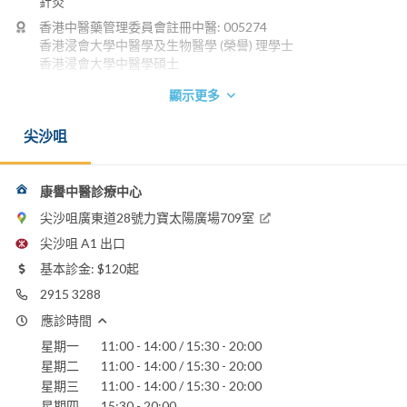
針灸
香港中醫藥管理委員會註冊中醫: 005274
香港浸會大學中醫學及生物醫學 (榮譽) 理學士
香港浸會大學中醫學碩士
電話：
顯示更多
2915 3288
6625 8820
尖沙咀
電郵：
uhealth703@gmail.com
康譽中醫診療中心
本醫生的相關文章
尖沙咀廣東道28號力寶太陽廣場709室
閱讀文章
尖沙咀 A1 出口
基本診金: $120起
2915 3288
應診時間
星期一
11:00 - 14:00 / 15:30 - 20:00
星期二
11:00 - 14:00 / 15:30 - 20:00
星期三
11:00 - 14:00 / 15:30 - 20:00
星期四
15:30 - 20:00