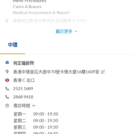
Minor Procedures
Casts & Braces
Medical Assessment & Report
英國格拉斯哥大學內外全科醫學士 1992
英國愛丁堡皇家外科醫學院院士 1997
顯示更多
英國皇家外科醫學院院士 1997
英國愛丁堡皇家外科醫學院骨科院士 2001
中環
香港骨科醫學院院士 2001
香港醫學專科學院院士 (骨科) 2001
電話：
何正倫診所
2525 1689
2868 9418
香港中環皇后大道中70號卡佛大廈16樓1609室
WhatsApp:
香港 C 出口
9105 7886
2525 1689
電郵：
2868 9418
hochinglun@gmail.com
應診時間
嘉諾撒醫院
星期一
09:00 - 19:30
養和醫院
星期二
09:00 - 19:30
香港浸信會醫院
星期三
09:00 - 19:30
香港港安醫院 - 司徒拔道
星期四
09:00 - 19:30