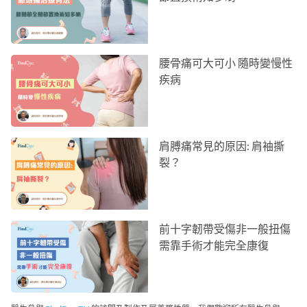
腰骨痛可大可小 隨時變慢性
疾病
肩膊痛常見的原因: 肩袖撕
裂？
前十字韌帶受傷非一般扭傷
需靠手術才能完全康復