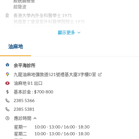
膀胱鏡檢查
超聲波
香港大學內外全科醫學士 1971
英國愛丁堡皇家外科醫學院院士 1975
香港醫學專科學院院士(外科) 1993
顯示更多
電話：
2385 5366
油麻地
2385 5381
電郵：
tyue@netvigator.com
余平海診所
九龍油麻地彌敦道521號禮基大廈3字樓D室
養和醫院
香港浸信會醫院
油麻地 B1 出口
寶血醫院
基本診金 : $700-800
聖保祿醫院
聖德肋撒醫院
2385 5366
仁安醫院
2385 5381
應診時間
星期一
10:00 - 13:00 / 16:00 - 18:30
星期二
10:00 - 13:00 / 16:00 - 18:30